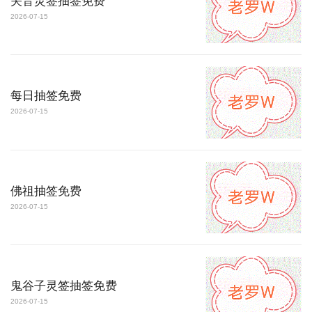
关音灵签抽签免费
2026-07-15
每日抽签免费
2026-07-15
佛祖抽签免费
2026-07-15
鬼谷子灵签抽签免费
2026-07-15