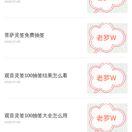
2026-07-06
菩萨灵签免费抽签
2026-07-06
观音灵签100抽签结果怎么看
2026-07-06
观音灵签100抽签大全怎么用
2026-07-06