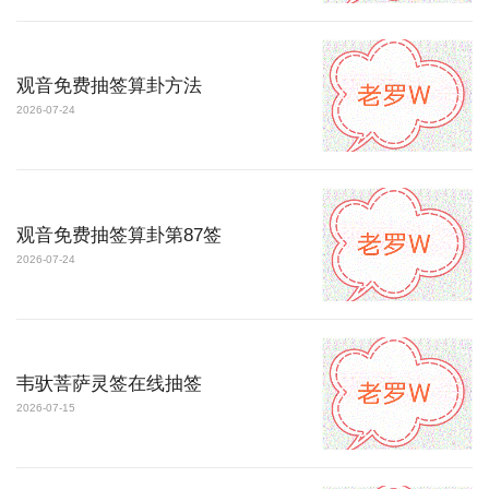
观音免费抽签算卦方法
2026-07-24
观音免费抽签算卦第87签
2026-07-24
韦驮菩萨灵签在线抽签
2026-07-15