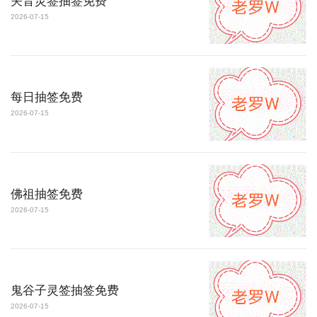
关音灵签抽签免费
2026-07-15
每日抽签免费
2026-07-15
佛祖抽签免费
2026-07-15
鬼谷子灵签抽签免费
2026-07-15