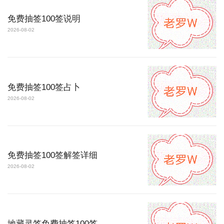
免费抽签100签说明
2026-08-02
免费抽签100签占卜
2026-08-02
免费抽签100签解签详细
2026-08-02
地藏灵签免费抽签100签