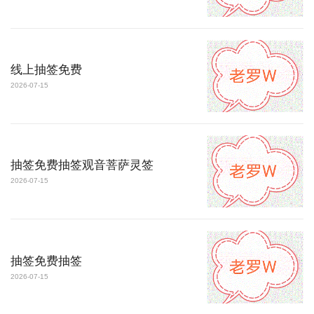
线上抽签免费
2026-07-15
抽签免费抽签观音菩萨灵签
2026-07-15
抽签免费抽签
2026-07-15