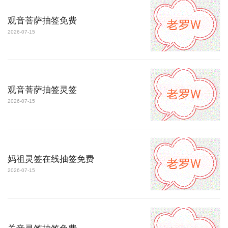
观音菩萨抽签免费
2026-07-15
观音菩萨抽签灵签
2026-07-15
妈祖灵签在线抽签免费
2026-07-15