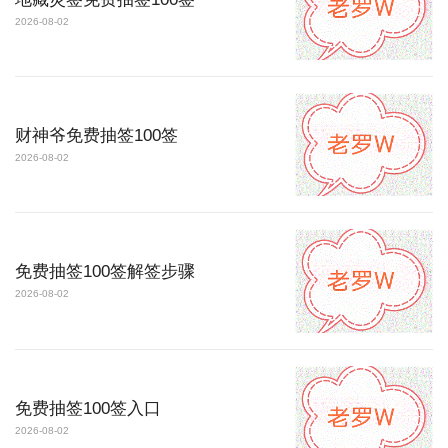
2026-08-02
财神爷免费抽签100签
2026-08-02
免费抽签100签解签步骤
2026-08-02
免费抽签100签入口
2026-08-02