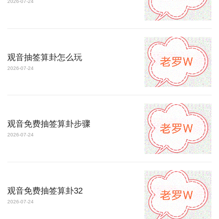
2026-07-24
观音抽签算卦怎么玩
2026-07-24
观音免费抽签算卦步骤
2026-07-24
观音免费抽签算卦32
2026-07-24