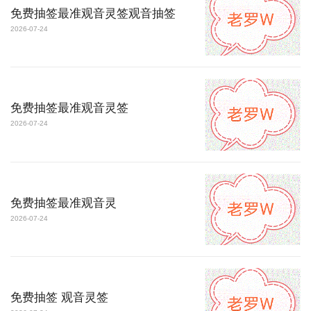
免费抽签最准观音灵签观音抽签
2026-07-24
免费抽签最准观音灵签
2026-07-24
免费抽签最准观音灵
2026-07-24
免费抽签 观音灵签