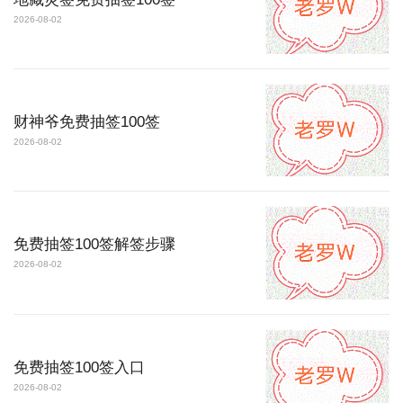
2026-08-02
财神爷免费抽签100签
2026-08-02
免费抽签100签解签步骤
2026-08-02
免费抽签100签入口
2026-08-02