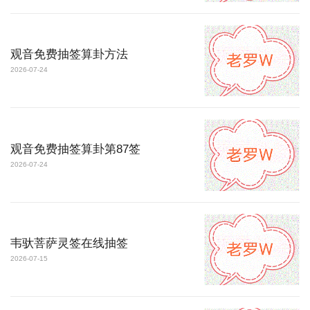
观音免费抽签算卦方法
2026-07-24
观音免费抽签算卦第87签
2026-07-24
韦驮菩萨灵签在线抽签
2026-07-15