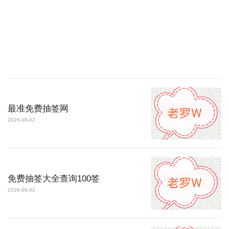
最准免费抽签网
2026-08-02
免费抽签大全查询100签
2026-08-02