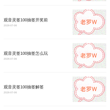
观音灵签100抽签开奖前
2026-07-06
观音灵签100抽签怎么玩
2026-07-06
观音灵签100抽签解签
2026-07-06