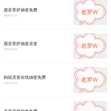
观音菩萨抽签免费
2026-07-15
观音菩萨抽签灵签
2026-07-15
妈祖灵签在线抽签免费
2026-07-15