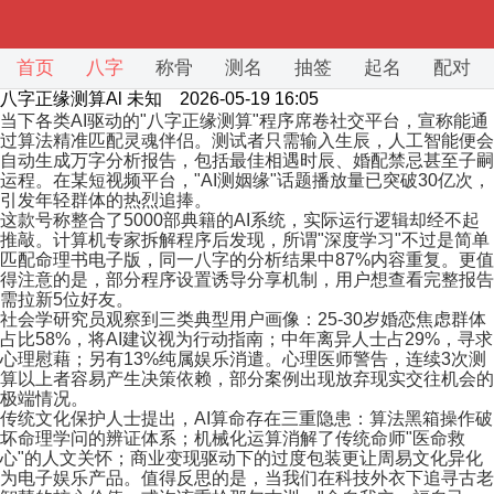
首页
八字
称骨
测名
抽签
起名
配对
八字正缘测算Al
未知 2026-05-19 16:05
当下各类AI驱动的"八字正缘测算"程序席卷社交平台，宣称能通
过算法精准匹配灵魂伴侣。测试者只需输入生辰，人工智能便会
自动生成万字分析报告，包括最佳相遇时辰、婚配禁忌甚至子嗣
运程。在某短视频平台，"AI测姻缘"话题播放量已突破30亿次，
引发年轻群体的热烈追捧。
这款号称整合了5000部典籍的AI系统，实际运行逻辑却经不起
推敲。计算机专家拆解程序后发现，所谓"深度学习"不过是简单
匹配命理书电子版，同一八字的分析结果中87%内容重复。更值
得注意的是，部分程序设置诱导分享机制，用户想查看完整报告
需拉新5位好友。
社会学研究员观察到三类典型用户画像：25-30岁婚恋焦虑群体
占比58%，将AI建议视为行动指南；中年离异人士占29%，寻求
心理慰藉；另有13%纯属娱乐消遣。心理医师警告，连续3次测
算以上者容易产生决策依赖，部分案例出现放弃现实交往机会的
极端情况。
传统文化保护人士提出，AI算命存在三重隐患：算法黑箱操作破
坏命理学问的辨证体系；机械化运算消解了传统命师"医命救
心"的人文关怀；商业变现驱动下的过度包装更让周易文化异化
为电子娱乐产品。值得反思的是，当我们在科技外衣下追寻古老