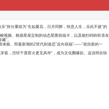
乐"拆分重组为"生如夏花，日月同辉，快意人生，乐此不疲"的
光穿梭视频、根据星座定制的动态星图祝福卡，以及能扫码聆听亲友
珍藏"。
喜体验。而最新潮的Z世代则迷恋"反向祝福"——"祝你新的一
似宋瓷，历经千度窑火更见风华"，成为文化圈爆款。这说明在快