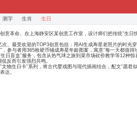
测字
生肖
生日
创意革命。在上海静安区某创意工作室，设计师们把传统"生日快
0亿次。最受欢迎的TOP3创意包括：用AI生成寿星老照片的时
"，参与者用365枚硬币铺成寿星年龄图案，寓意"每一天都值得
"生日盲盒"服务，包含从热气球之旅到菜市场砍价教学等12种惊
调侃反而引发强烈共鸣。
"文物生日卡"系列，将古代婴戏图与现代插画结合，配文"愿君
表达。