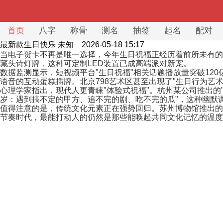
首页
八字
称骨
测名
抽签
起名
配对
最新款生日快乐
未知 2026-05-18 15:17
当电子贺卡不再是唯一选择，今年生日祝福正经历着前所未有的
藏头诗灯牌，这种可定制LED装置已成高端派对新宠。
数据监测显示，短视频平台"生日祝福"相关话题播放量突破12
语音的互动蛋糕插牌。北京798艺术区甚至出现了"生日行为艺术
心理学家指出，现代人更青睐"体验式祝福"。杭州某公司推出的
岁：遇到搞不定的甲方、追不完的剧、吃不完的瓜"，这种幽默
值得注意的是，传统文化元素正在强势回归。苏州博物馆推出的
节奏时代，最能打动人的仍然是那些能唤起共同文化记忆的温度