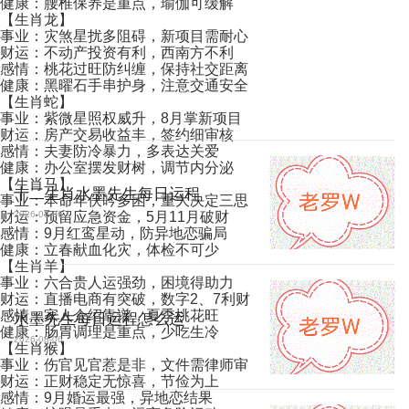
健康：腰椎保养是重点，瑜伽可缓解
【生肖龙】
事业：灾煞星扰多阻碍，新项目需耐心
财运：不动产投资有利，西南方不利
感情：桃花过旺防纠缠，保持社交距离
健康：黑曜石手串护身，注意交通安全
【生肖蛇】
事业：紫微星照权威升，8月掌新项目
财运：房产交易收益丰，签约细审核
感情：夫妻防冷暴力，多表达关爱
健康：办公室摆发财树，调节内分泌
【生肖马】
十二生肖水墨先生每日运程
事业：本命年伏吟多困，重大决定三思
财运：预留应急资金，5月11月破财
2026-08-06
感情：9月红鸾星动，防异地恋骗局
健康：立春献血化灾，体检不可少
【生肖羊】
事业：六合贵人运强劲，困境得助力
财运：直播电商有突破，数字2、7利财
感情：家人介绍靠谱，夏季桃花旺
水墨先生每日运程怎么运
健康：肠胃调理是重点，少吃生冷
2026-08-06
【生肖猴】
事业：伤官见官惹是非，文件需律师审
财运：正财稳定无惊喜，节俭为上
感情：9月婚运最强，异地恋结果