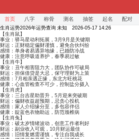
首页
八字
称骨
测名
抽签
起名
配对
生肖运势2026年运势查询
未知 2026-05-17 14:26
【生肖鼠】
事业：驿马星动利拓展，3月9月是关键期
财运：正财稳定偏财谨慎，避免合伙纠纷
感情：单身者易遇异地缘，已婚防冷战
健康：注意呼吸道养护，春季易过敏
【生肖牛】
事业：丑午相害阻力大，团队协作可破局
财运：担保借贷是大忌，保守理财为上策
感情：7月相亲遇正缘，东北方旺桃花
健康：心血管检查不可少，控制盐分摄入
【生肖虎】
事业：三台吉星助晋升，5月迎来突破期
财运：偏财收益超预期，忌贪心投机
感情：家人介绍缘分至，多包容伴侣
健康：靛蓝色衣物助运，防范颈椎病
【生肖兔】
事业：破太岁情绪波动，创意工作者利好
财运：副业收入可观，10月财运最佳
感情：旧情复燃需谨慎，专注自我成长