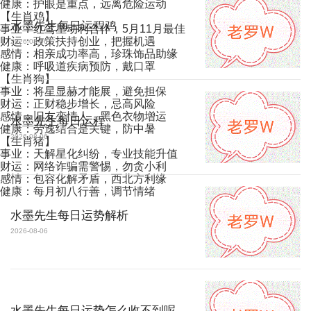
健康：护眼是重点，远离危险运动
【生肖鸡】
水墨先生每日运程鸡
事业：红鸾星动利合作，5月11月最佳
财运：政策扶持创业，把握机遇
2026-08-06
感情：相亲成功率高，珍珠饰品助缘
健康：呼吸道疾病预防，戴口罩
【生肖狗】
事业：将星显赫才能展，避免担保
财运：正财稳步增长，忌高风险
感情：旧友变情人，黑色衣物增运
水墨先生每日运程
健康：劳逸结合是关键，防中暑
2026-08-06
【生肖猪】
事业：天解星化纠纷，专业技能升值
财运：网络诈骗需警惕，勿贪小利
感情：包容化解矛盾，西北方利缘
健康：每月初八行善，调节情绪
水墨先生每日运势解析
2026-08-06
水墨先生每日运势怎么收不到呢