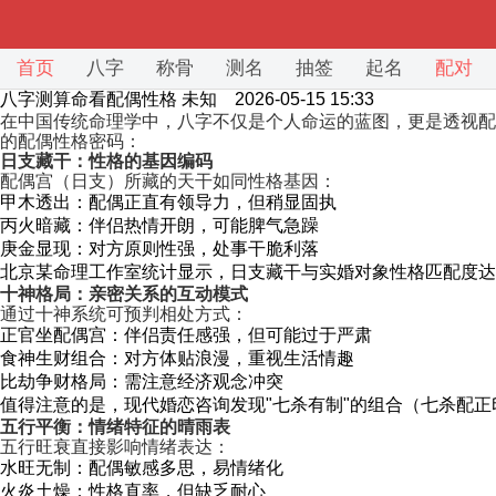
首页
八字
称骨
测名
抽签
起名
配对
八字测算命看配偶性格
未知 2026-05-15 15:33
在中国传统命理学中，八字不仅是个人命运的蓝图，更是透视配
的配偶性格密码：
日支藏干：性格的基因编码
配偶宫（日支）所藏的天干如同性格基因：
甲木透出：配偶正直有领导力，但稍显固执
丙火暗藏：伴侣热情开朗，可能脾气急躁
庚金显现：对方原则性强，处事干脆利落
北京某命理工作室统计显示，日支藏干与实婚对象性格匹配度达
十神格局：亲密关系的互动模式
通过十神系统可预判相处方式：
正官坐配偶宫：伴侣责任感强，但可能过于严肃
食神生财组合：对方体贴浪漫，重视生活情趣
比劫争财格局：需注意经济观念冲突
值得注意的是，现代婚恋咨询发现"七杀有制"的组合（七杀配正
五行平衡：情绪特征的晴雨表
五行旺衰直接影响情绪表达：
水旺无制：配偶敏感多思，易情绪化
火炎土燥：性格直率，但缺乏耐心