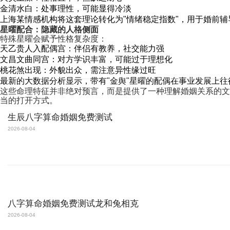
金清水白：处事理性，可能显得冷淡
上海某情感机构将这套理论转化为"情绪稳定指数"，用于婚前辅
星曜配合：隐藏的人格侧面
特殊星曜会赋予性格复杂度：
天乙贵人入配偶宫：伴侣有教养，社交能力强
文昌文曲同宫：对方学识丰富，可能过于理想化
桃花煞出现：外貌出众，需注意异性缘过旺
最新的大数据分析显示，带有"金舆"星曜的配偶在事业发展上
这些命理特征并非绝对预言，而是提供了一种理解婚姻关系的文
当的打开方式。
生辰八字算命婚姻免费测试
2026-08-04
八字算命婚姻免费测试龙和兔相克
2026-08-04