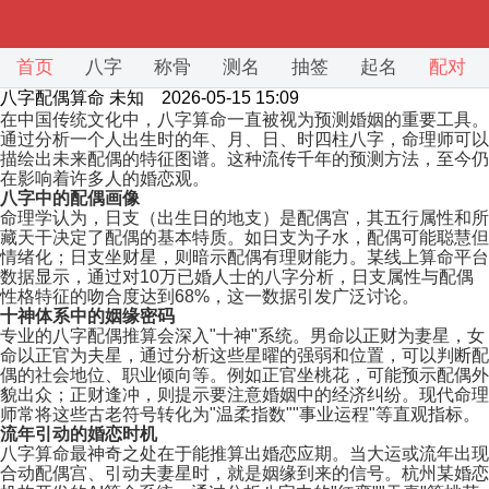
首页
八字
称骨
测名
抽签
起名
配对
八字配偶算命
未知 2026-05-15 15:09
在中国传统文化中，八字算命一直被视为预测婚姻的重要工具。
通过分析一个人出生时的年、月、日、时四柱八字，命理师可以
描绘出未来配偶的特征图谱。这种流传千年的预测方法，至今仍
在影响着许多人的婚恋观。
八字中的配偶画像
命理学认为，日支（出生日的地支）是配偶宫，其五行属性和所
藏天干决定了配偶的基本特质。如日支为子水，配偶可能聪慧但
情绪化；日支坐财星，则暗示配偶有理财能力。某线上算命平台
数据显示，通过对10万已婚人士的八字分析，日支属性与配偶
性格特征的吻合度达到68%，这一数据引发广泛讨论。
十神体系中的姻缘密码
专业的八字配偶推算会深入"十神"系统。男命以正财为妻星，女
命以正官为夫星，通过分析这些星曜的强弱和位置，可以判断配
偶的社会地位、职业倾向等。例如正官坐桃花，可能预示配偶外
貌出众；正财逢冲，则提示要注意婚姻中的经济纠纷。现代命理
师常将这些古老符号转化为"温柔指数""事业运程"等直观指标。
流年引动的婚恋时机
八字算命最神奇之处在于能推算出婚恋应期。当大运或流年出现
合动配偶宫、引动夫妻星时，就是姻缘到来的信号。杭州某婚恋