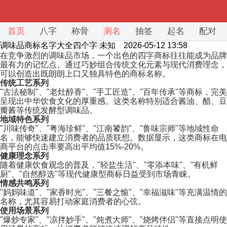
首页
八字
称骨
测名
抽签
起名
配对
调味品商标名字大全四个字
未知 2026-05-12 13:58
在竞争激烈的调味品市场，一个出色的四字商标往往能成为品牌
最有力的记忆点。通过巧妙组合传统文化元素与现代消费理念，
可以创造出既朗朗上口又独具特色的商标名称。
传统工艺系列
"古法秘制"、"老灶醇香"、"手工匠造"、"百年传承"等商标，完美
呈现出中华饮食文化的厚重感。这类名称特别适合酱油、醋、豆
瓣酱等传统发酵型调味品。
地域特色系列
"川味传奇"、"粤海珍鲜"、"江南饕韵"、"鲁味宗师"等地域性命
名，能够快速建立消费者的品质联想。数据显示，这类商标在电
商平台的点击率要高出平均值15%-20%。
健康理念系列
随着健康饮食观念的普及，"轻盐生活"、"零添本味"、"有机鲜
厨"、"自然醇选"等现代健康型商标日益受到市场青睐。
情感共鸣系列
"妈妈味道"、"家香时光"、"三餐之愉"、"幸福滋味"等充满温情的
名称，尤其容易打动家庭消费者的心弦。
使用场景系列
"爆炒专家"、"凉拌妙手"、"炖煮大师"、"烧烤伴侣"等直接点明使