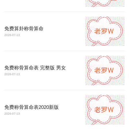
免费算卦称骨算命
2026-07-13
免费称骨算命表 完整版 男女
2026-07-13
免费称骨算命表2020新版
2026-07-13