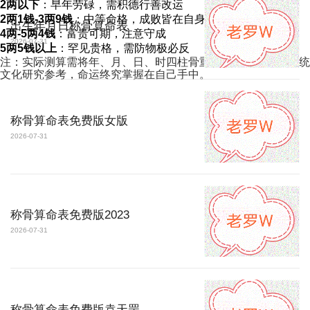
2两以下
：早年劳碌，需积德行善改运
2两1钱-3两9钱
：中等命格，成败皆在自身把握
出生年月日称骨算命表
4两-5两4钱
：富贵可期，注意守成
2026-07-31
5两5钱以上
：罕见贵格，需防物极必反
注：实际测算需将年、月、日、时四柱骨重相加。此表仅作传统
文化研究参考，命运终究掌握在自己手中。
称骨算命表免费版女版
2026-07-31
称骨算命表免费版2023
2026-07-31
称骨算命表免费版袁天罡