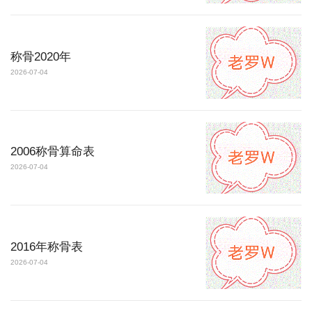
称骨2020年
2026-07-04
2006称骨算命表
2026-07-04
2016年称骨表
2026-07-04