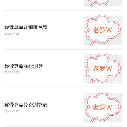
称骨算命详细版免费
2026-07-31
称骨算命在线测算
2026-07-31
称骨算命免费测算表
2026-07-22