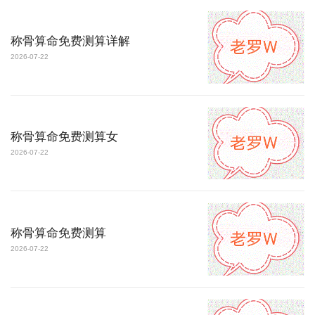
称骨算命免费测算详解
2026-07-22
称骨算命免费测算女
2026-07-22
称骨算命免费测算
2026-07-22