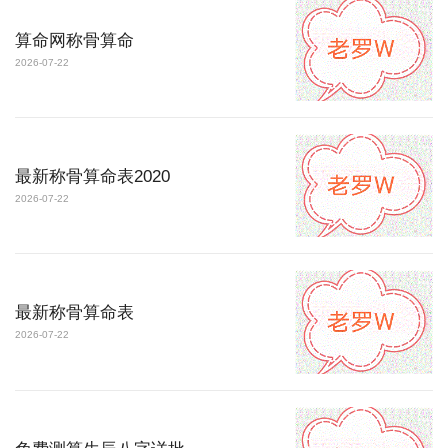
算命网称骨算命
2026-07-22
最新称骨算命表2020
2026-07-22
最新称骨算命表
2026-07-22