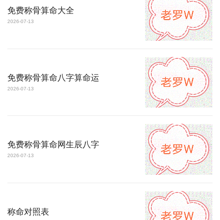
免费称骨算命大全
2026-07-13
免费称骨算命八字算命运
2026-07-13
免费称骨算命网生辰八字
2026-07-13
称命对照表