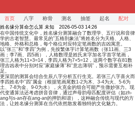
首页
八字
称骨
测名
抽签
起名
配对
姓名缘分算命怎么算
未知 2026-05-03 14:26
在中国传统文化中，姓名缘分测算融合了数理学、五行说和音律
学的古老智慧。最常见的"五格剖象法"将姓名分为天格、人格、
地格、外格和总格，每个格位对应特定笔画数的吉凶寓意。
以"张三"和"李四"为例，先按繁体字计算笔画数（张11画、三3
画；李7画、四5画），人格数理是姓氏末字加名字首字笔画，
张三人格为11+3=14，李四人格为7+5=12，这两个数字在81数
理吉凶表中分别对应"家庭缘薄"和"意志薄弱"，预示需要互相补
足。
更深层的测算会结合生辰八字分析五行生克。若张三八字喜火而
李四姓名中"四"属金（根据笔画尾数1-2为木、3-4为火、5-6为
土、7-8为金、9-0为水），火克金的组合可能产生微妙张力。现
代变通算法还考虑拼音音律，通过声母韵母匹配度评估（如zh-
ang与s-an存在ang-an的押韵和谐），这种融合传统与现代的方
法，让姓名缘分测算在当代依然散发着独特的文化魅力。