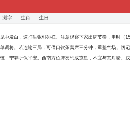
测字
生肖
生日
见中发白，速打生张引碰杠。注意观察下家出牌节奏，申时（15
单调将。若连输三局，可借口饮茶离席三分钟，重整气场。切记
铳，宁弃听保平安。西南方位牌友恐成克星，不宜与其对赌。戌时