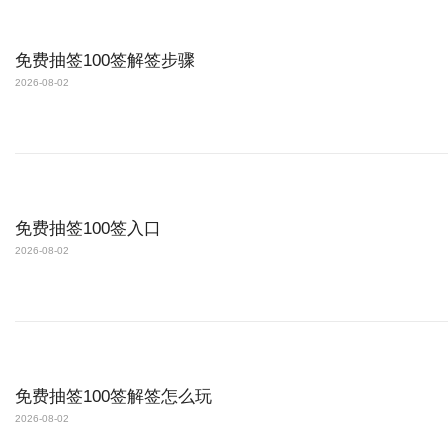
免费抽签100签解签步骤
2026-08-02
免费抽签100签入口
2026-08-02
免费抽签100签解签怎么玩
2026-08-02