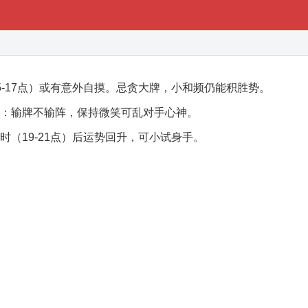
-17点）或有意外自摸。忌贪大牌，小和频仍能积胜势。
：输牌不输阵，保持微笑可乱对手心神。
（19-21点）后运势回升，可小试身手。