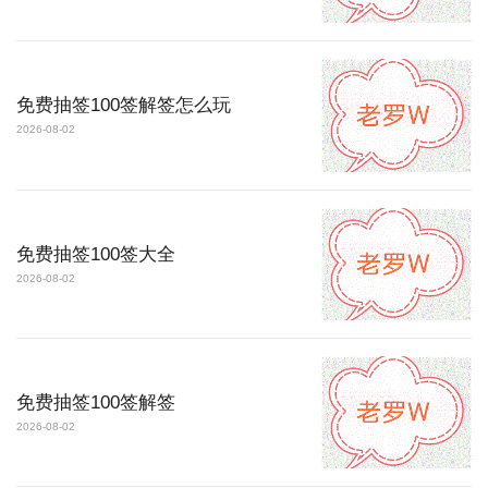
免费抽签100签解签怎么玩
2026-08-02
免费抽签100签大全
2026-08-02
免费抽签100签解签
2026-08-02