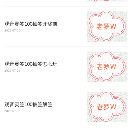
观音灵签100抽签开奖前
2026-07-06
观音灵签100抽签怎么玩
2026-07-06
观音灵签100抽签解签
2026-07-06