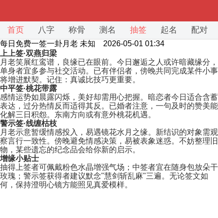
首页
八字
称骨
测名
抽签
起名
配对
每日免费一签一卦月老
未知 2026-05-01 01:34
上上签·双燕归梁
月老笑展红鸾谱，良缘已在眼前。今日邂逅之人或许暗藏缘分，
单身者宜多参与社交活动。已有伴侣者，傍晚共同完成某件小事
将增进默契。记住：真诚比技巧更重要。
中平签·桃花带露
感情运势如晨露闪烁，美好却需用心把握。暗恋者今日适合含蓄
表达，过分热情反而适得其反。已婚者注意，一句及时的赞美能
化解三日积怨。东南方向或有意外桃花机遇。
警示签·线缠枯枝
月老示意暂缓情感投入，易遇镜花水月之缘。新结识的对象需观
察言行一致性。傍晚避免情感决策，易被表象迷惑。不妨整理旧
物，某些遗忘的纪念品会给你新的启示。
增缘小贴士
抽得上签者可佩戴粉色水晶增强气场；中签者宜在随身包放朵干
玫瑰；警示签获得者建议默念"慧剑斩乱麻"三遍。无论签文如
何，保持澄明心镜方能照见真爱模样。