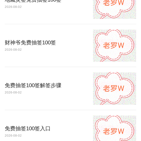
2026-08-02
财神爷免费抽签100签
2026-08-02
免费抽签100签解签步骤
2026-08-02
免费抽签100签入口
2026-08-02