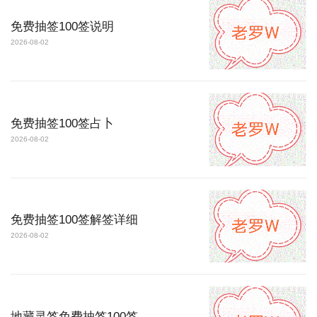
免费抽签100签说明
2026-08-02
免费抽签100签占卜
2026-08-02
免费抽签100签解签详细
2026-08-02
地藏灵签免费抽签100签