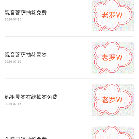
观音菩萨抽签免费
2026-07-15
观音菩萨抽签灵签
2026-07-15
妈祖灵签在线抽签免费
2026-07-15