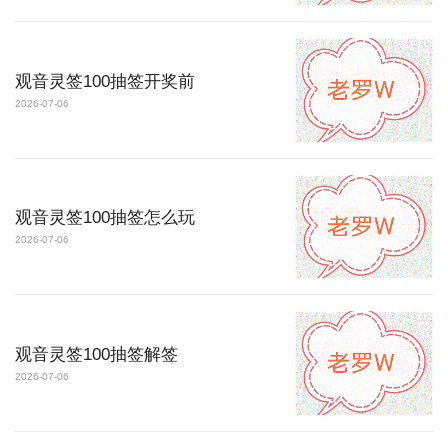
观音灵签100抽签开奖前
2026-07-06
观音灵签100抽签怎么玩
2026-07-06
观音灵签100抽签解签
2026-07-06