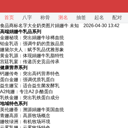
首页
八字
称骨
测名
抽签
起名
配对
食品商标名字大全奶类图片娟姗牛
未知 2026-04-30 13:42
高端娟姗牛乳品系列
金姗秘境：突出娟姗牛珍稀血统
铂金乳语：强调牛奶的贵族品质
姗黛尔夫人：赋予乳品优雅形象
黄金乳源：体现娟姗牛乳脂特性
宫廷乳宴：传递历史贡品传承
健康营养系列
钙姗传奇：突出高钙营养特色
蛋白金姗：强调优质乳蛋白
益生姗宝：适合益生菌发酵乳
A2纯姗：专注A2 β-酪蛋白
乳铁金姗：突出乳铁蛋白成分
地域特色系列
英伦姗香：溯源娟姗牛英国血统
青姗高原：高原牧场概念
姗牧绿洲：有机牧场环境
云雾乳姗：云雾牧场特色