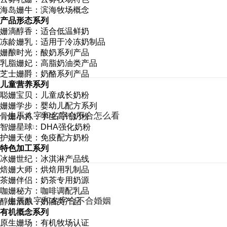
海岛姗牛：滨海牧场概念
产品形态系列
姗滴醇香：适合低温鲜奶
冻龄姗乳：适用于冷冻奶制品
姗酿时光：酸奶系列产品
乳脂姗妃：高脂奶油类产品
芝士姗爵：奶酪系列产品
儿童营养系列
聪姗宝贝：儿童成长奶粉
姗姗学步：婴幼儿配方系列
生辰八字和名字合不合怎么看
骨姗小将：学生高钙奶粉
智姗星球：DHA强化奶粉
2026-08-01
护姗天使：免疫配方奶粉
特色加工系列
冰姗世纪：冰淇淋产品线
焙姗大师：烘焙用乳制品
茶姗伴侣：奶茶专用奶源
咖姗秘方：咖啡调配乳品
生辰八字和名字合不合婚姻
醇姗酒酿：奶酒类产品
有机概念系列
2026-08-01
原生姗场：有机牧场认证