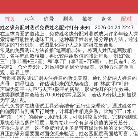
首页
八字
称骨
测名
抽签
起名
配对
姓名缘分配对测试免费姓名配对打分
未知 2026-04-24 22:47
在追求真爱的道路上，免费姓名缘分配对测试成为许多年轻人探
索情感可能性的趣味工具。这种基于姓名的缘分评估方法，通过
特定的打分机制，试图量化两个人之间的潜在契合度。
常见的免费测试方法首推"笔画相加法"。将两人姓氏笔画数相
加，名字笔画数相加，再比较两组数值的接近程度。例如"张
三"（张11画+三3画）和"李四"（李7画+四5画），姓氏差4，名
字差2，总分差6分，对应特定的缘分等级表。这种方法简单直
观，容易上手。
"音韵和谐度测试"则关注姓名的听觉美感。通过分析两人姓名的
声母、韵母组合，评估读起来的流畅程度。如"林默"和"叶舒"，
声调为阳平+去声与去声+阴平的搭配，形成悦耳的对仗效果。
这类测试通常会给出70-90分的常见区间，若达95分以上则被视
为罕见佳配。
现代免费的在线测试工具还会结合"五行生克理论"。通过姓名中
的偏旁部首判断五行属性，计算相生相克关系。比如"江"（水）
与"森"（木）的组合，水能生木，可获得较高分数。完整的测试
系统会综合多种维度，最终给出一个有参考价值的缘分总分。
值得注意的是，这些免费测试更多是带有娱乐性质的文化游戏。
真正的缘分需要面对面交流来验证，姓名匹配度高固然可喜，但