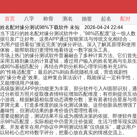
首页
八字
称骨
测名
抽签
起名
配对
姓名配对缘分测试98%下载软件
未知 2026-04-24 22:44
当下流行的姓名配对缘分测试软件中，"98%匹配度"这一惊人数
据引发广泛好奇。这类APP通过智能算法与传统文化相结合，
为用户提供看似"接近完美"的缘分评估。深入了解其原理和使用
体验，能帮助我们更理性地看待这一数字娱乐工具。
市场上热门的缘分测试软件普遍融合了多种计算方法。它们首先
采用五格剖象法的计算逻辑，通过用户输入的姓名笔画与生辰生
成80%基础匹配分；再结合声韵分析和心理学问卷补充18%
的"性格适配度"；最后的2%则由系统随机生成，营造戏剧性
的"缘分奇迹"效果。这种复合算法设计，既能保证一定科学性，
又能增强用户体验。
高级版测试APP的功能更为丰富。部分软件引入AI面部识别，通
过分析双方照片提取微表情特征增加匹配维度；有些则提供互动
小游戏，根据解题相似度动态调整分数；更有甚者结合星座与塔
罗牌元素，打造多维度的娱乐化测试体验。这些创新虽然增强了
趣味性，但测试结果的参考价值仍需理性看待。
需要提醒的是，测试结果不应成为感情决策的依据。即便软件显
示98%匹配度，实际相处中仍需关注价值观、生活习惯等现实因
素。开发者常在用户协议中声明测试结果"仅供娱乐"，建议用户
以轻松心态对待数字评分，把重心放在真实的情感交流上。