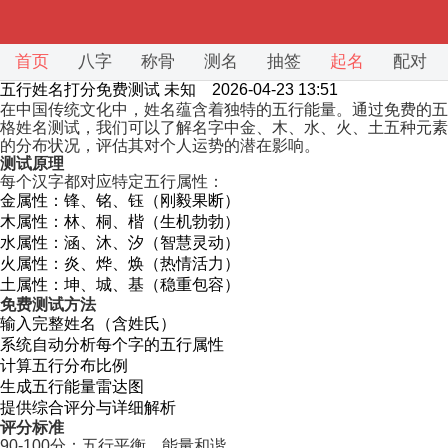
首页
八字
称骨
测名
抽签
起名
配对
五行姓名打分免费测试
未知 2026-04-23 13:51
在中国传统文化中，姓名蕴含着独特的五行能量。通过免费的五
格姓名测试，我们可以了解名字中金、木、水、火、土五种元素
的分布状况，评估其对个人运势的潜在影响。
测试原理
每个汉字都对应特定五行属性：
金属性：锋、铭、钰（刚毅果断）
木属性：林、桐、楷（生机勃勃）
水属性：涵、沐、汐（智慧灵动）
火属性：炎、烨、焕（热情活力）
土属性：坤、城、基（稳重包容）
免费测试方法
输入完整姓名（含姓氏）
系统自动分析每个字的五行属性
计算五行分布比例
生成五行能量雷达图
提供综合评分与详细解析
评分标准
90-100分：五行平衡，能量和谐