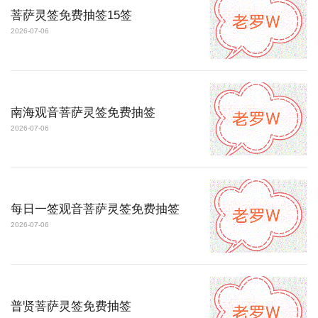
菩萨灵签免费抽签15签
2026-07-06
南海观音菩萨灵签免费抽签
2026-07-06
每日一签观音菩萨灵签免费抽签
2026-07-06
普贤菩萨灵签免费抽签