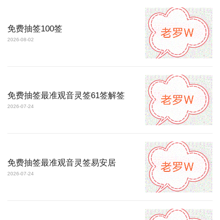
免费抽签100签
2026-08-02
免费抽签最准观音灵签61签解签
2026-07-24
免费抽签最准观音灵签易安居
2026-07-24