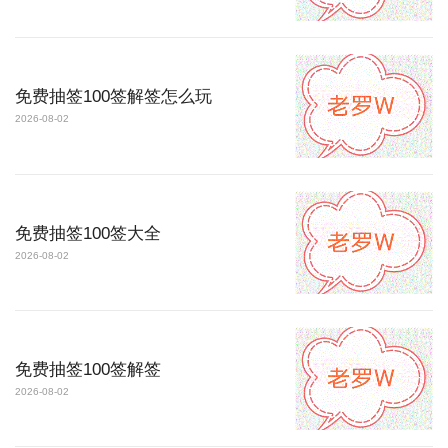
免费抽签100签解签怎么玩
2026-08-02
免费抽签100签大全
2026-08-02
免费抽签100签解签
2026-08-02