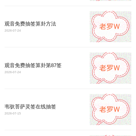
观音免费抽签算卦方法
2026-07-24
观音免费抽签算卦第87签
2026-07-24
韦驮菩萨灵签在线抽签
2026-07-15