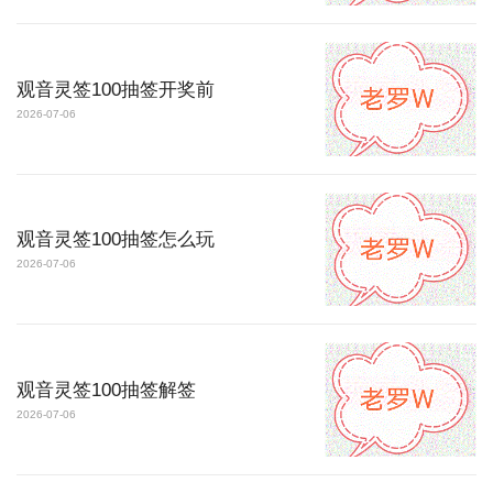
观音灵签100抽签开奖前
2026-07-06
观音灵签100抽签怎么玩
2026-07-06
观音灵签100抽签解签
2026-07-06