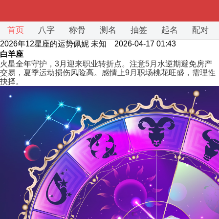
首页
八字
称骨
测名
抽签
起名
配对
2026年12星座的运势佩妮
未知 2026-04-17 01:43
白羊座
火星全年守护，3月迎来职业转折点。注意5月水逆期避免房产
交易，夏季运动损伤风险高。感情上9月职场桃花旺盛，需理性
抉择。