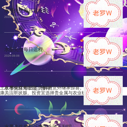
水墨先生每日运程鸡
2026-08-06
水墨先生每日运程
2026-08-06
土星考验财务智慧，但9月意外继承惊喜。4月考试运登顶，健
水墨先生每日运势解析
康关注甲状腺。投资宜选择贵金属与农业板块。
2026-08-06
水墨先生每日运势怎么收不到呢