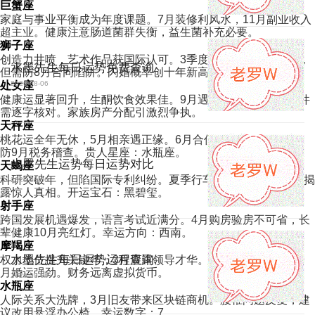
巨蟹座
家庭与事业平衡成为年度课题。7月装修利风水，11月副业收入
超主业。健康注意肠道菌群失衡，益生菌补充必要。
狮子座
创造力井喷，艺术作品获国际认可。3季度加密货币收益丰厚，
水墨先生每日运势免费查询
但需防8月合同陷阱。闪婚概率创十年新高。
处女座
2026-08-06
健康运显著回升，生酮饮食效果佳。9月遇伯乐提携，法律文件
需逐字核对。家族房产分配引激烈争执。
天秤座
桃花运全年无休，5月相亲遇正缘。6月合伙创业黄金期，财务
防9月税务稽查。贵人星座：水瓶座。
水墨先生运势每日运势对比
天蝎座
科研突破年，但陷国际专利纠纷。夏季行车记录仪必开，感情揭
2026-08-06
露惊人真相。开运宝石：黑碧玺。
射手座
跨国发展机遇爆发，语言考试近满分。4月购房验房不可省，长
辈健康10月亮红灯。幸运方向：西南。
摩羯座
水墨先生每日运势运程查询
权力地位提升关键年，3月展露领导才华。感情冷战破纪录，9
月婚运强劲。财务远离虚拟货币。
2026-08-06
水瓶座
人际关系大洗牌，3月旧友带来区块链商机。腰椎问题反复，建
议改用悬浮办公椅。幸运数字：7。