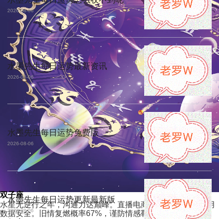
2026-08-06
水墨先生每日运势最新资讯
2026-08-06
水墨先生每日运势免费版
2026-08-06
双子座
水墨先生每日运势更新最新版
水星无逆行之年，沟通力达巅峰。直播电商收入翻番，注意4月
2026-08-06
数据安全。旧情复燃概率67%，谨防情感勒索。