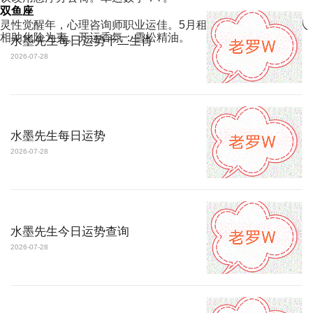
双鱼座
灵性觉醒年，心理咨询师职业运佳。5月租房合同藏陷阱，贵人
相助化险为夷。开运香氛：雪松精油。
水墨先生每日运势十二生肖
2026-07-28
水墨先生每日运势
2026-07-28
水墨先生今日运势查询
2026-07-28