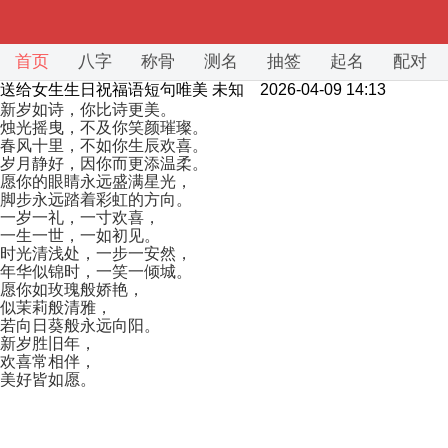
首页
八字
称骨
测名
抽签
起名
配对
送给女生生日祝福语短句唯美
未知 2026-04-09 14:13
新岁如诗，你比诗更美。
烛光摇曳，不及你笑颜璀璨。
春风十里，不如你生辰欢喜。
岁月静好，因你而更添温柔。
愿你的眼睛永远盛满星光，
脚步永远踏着彩虹的方向。
一岁一礼，一寸欢喜，
一生一世，一如初见。
时光清浅处，一步一安然，
年华似锦时，一笑一倾城。
愿你如玫瑰般娇艳，
似茉莉般清雅，
若向日葵般永远向阳。
新岁胜旧年，
欢喜常相伴，
美好皆如愿。