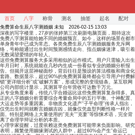
首页
八字
称骨
测名
抽签
起名
配对
免费算命生辰八字测婚姻
未知 2026-02-15 13:03
深夜的写字楼里，27岁的张婷第三次刷新电脑页面，期待这次
免费八字测算能给她不同的婚姻预言。如今，这样的场景在都市
单身青年中已成为常态。各类免费生辰八字测婚姻服务充斥网
络，号称能通过出生时间预测感情走向、指点姻缘迷津，吸引着
无数渴望爱情的年轻人。
这些免费测算服务大多采用相似的运作模式。用户只需输入出生
年月日时，系统就能在几秒内生成一份看似专业的婚姻分析报
告。但揭开这层神秘面纱，背后往往是预设的算法模板和商业化
套路。数据显示，超过90%的免费测算最终都会引导用户付费解
锁"更详细分析"或"破解方案"，形成完整的变现链条。某互联网
公司内部统计显示，其测算平台年营收可达数千万元。
从专业角度来看，传统八字合婚远比这些免费测算复杂得多。真
正的八字婚姻分析需要综合考量命局中的五行平衡、十神配置、
大运走势等多重因素。非物质文化遗产"子平命理"传承人指出，
仅凭出生时间就断言婚姻吉凶，就像仅凭血型判断性格一样片
面。特别是网络上大量使用的"克夫""克妻"等惊悚术语，完全背
离了命理学辩证分析的本质。
心理学家提醒，过度依赖这类免费测算可能带来负面影响。研究
表明，频繁使用姻缘测试的人群中，超过60%会产生"命运已