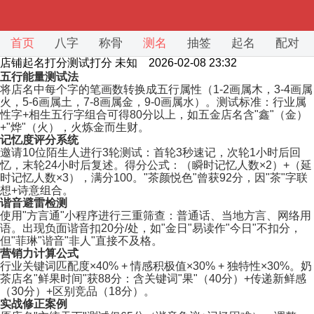
首页
八字
称骨
测名
抽签
起名
配对
店铺起名打分测试打分
未知 2026-02-08 23:32
五行能量测试法
将店名中每个字的笔画数转换成五行属性（1-2画属木，3-4画属
火，5-6画属土，7-8画属金，9-0画属水）。测试标准：行业属
性字+相生五行字组合可得80分以上，如五金店名含"鑫"（金）
+"烨"（火），火炼金而生财。
记忆度评分系统
邀请10位陌生人进行3轮测试：首轮3秒速记，次轮1小时后回
忆，末轮24小时后复述。得分公式：（瞬时记忆人数×2）+（延
时记忆人数×3），满分100。"茶颜悦色"曾获92分，因"茶"字联
想+诗意组合。
谐音避雷检测
使用"方言通"小程序进行三重筛查：普通话、当地方言、网络用
语。出现负面谐音扣20分/处，如"金日"易读作"今日"不扣分，
但"菲琳"谐音"非人"直接不及格。
营销力计算公式
行业关键词匹配度×40% + 情感积极值×30% + 独特性×30%。奶
茶店名"鲜果时间"获88分：含关键词"果"（40分）+传递新鲜感
（30分）+区别竞品（18分）。
实战修正案例