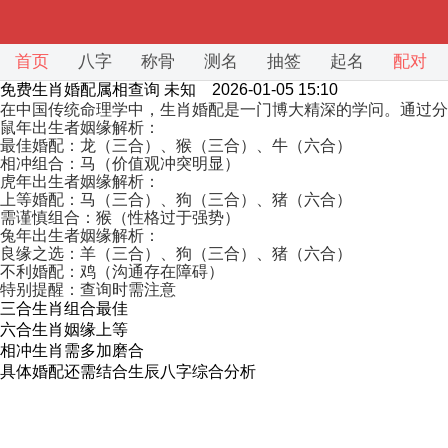
首页
八字
称骨
测名
抽签
起名
配对
免费生肖婚配属相查询
未知 2026-01-05 15:10
在中国传统命理学中，生肖婚配是一门博大精深的学问。通过分
鼠年出生者姻缘解析：
最佳婚配：龙（三合）、猴（三合）、牛（六合）
相冲组合：马（价值观冲突明显）
虎年出生者姻缘解析：
上等婚配：马（三合）、狗（三合）、猪（六合）
需谨慎组合：猴（性格过于强势）
兔年出生者姻缘解析：
良缘之选：羊（三合）、狗（三合）、猪（六合）
不利婚配：鸡（沟通存在障碍）
特别提醒：查询时需注意
三合生肖组合最佳
六合生肖姻缘上等
相冲生肖需多加磨合
具体婚配还需结合生辰八字综合分析