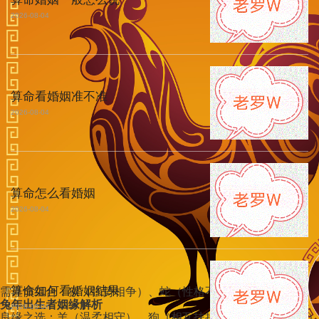
2026-08-04
算命看婚姻准不准
2026-08-04
算命怎么看婚姻
2026-08-04
算命如何看婚姻结果
需谨慎组合：猴（强势相争）、蛇（性格不合）
兔年出生者姻缘解析
2026-08-04
良缘之选：羊（温柔相守）、狗（相互扶持）、猪（恩爱美满）