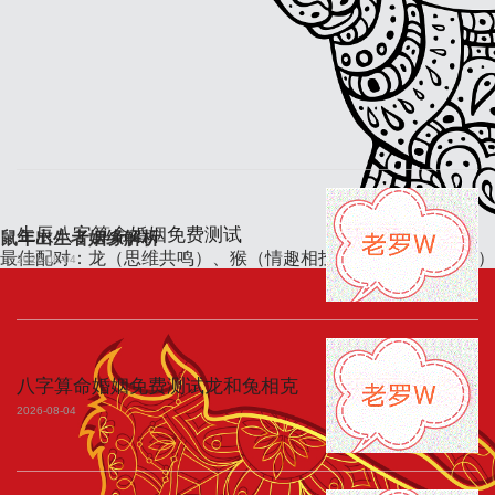
生辰八字算命婚姻免费测试
鼠年出生者姻缘解析
最佳配对：龙（思维共鸣）、猴（情趣相投）、牛（稳定互补）
2026-08-04
八字算命婚姻免费测试龙和兔相克
2026-08-04