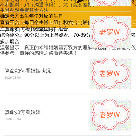
不利配对：鸡（沟通障碍）、龙（观念差异）
生肖配对免费算命方法：
确定双方出生年份对应的生肖
查看三合（每四个生肖一组）和六合（最佳搭档）关系
注意相冲（六个对立生肖）组合
算命如何看婚姻好不好
综合评分：90分以上为上等婚配，70-89分为中等，70分以下需
2026-08-04
多加磨合
温馨提示：真正的幸福婚姻需要双方的理解与包容，生肖配对仅
供参考。愿你的感情之路顺遂美满！
算命如何看婚姻状况
2026-08-04
算命如何看婚姻
2026-08-04