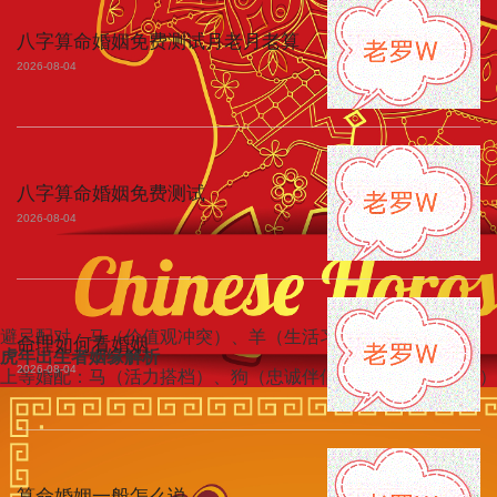
八字算命婚姻免费测试月老月老算
2026-08-04
八字算命婚姻免费测试
2026-08-04
避忌配对：马（价值观冲突）、羊（生活习惯不合）
命理如何看婚姻
虎年出生者姻缘解析
2026-08-04
上等婚配：马（活力搭档）、狗（忠诚伴侣）、猪（刚柔并济）
算命婚姻一般怎么说