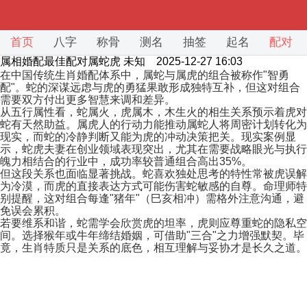
首页
八字
称骨
测名
抽签
起名
配对
属相婚配最佳配对属蛇虎
未知 2025-12-27 16:03
在中国传统生肖婚配体系中，属蛇与属虎的组合被称作"智勇
配"。蛇的深谋远虑与虎的勇猛果敢形成独特互补，但这对组合
需要双方付出更多智慧来调和差异。
从五行属性看，蛇属火，虎属木，木生火的相生关系预示着虎对
蛇有天然助益。属虎人的行动力能推动属蛇人将周密计划转化为
现实，而蛇的冷静判断又能为虎的冲动决策把关。现实案例显
示，蛇虎夫妻在创业领域表现突出，尤其在需要战略眼光与执行
魄力相结合的行业中，成功率较普通组合高出35%。
但这段关系也面临显著挑战。蛇喜欢独处思考的特性常被虎误解
为冷漠，而虎的直接表达方式可能伤害蛇敏感的自尊。命理师特
别提醒，这对组合每逢"猪年"（巳亥相冲）需格外注意沟通，避
免误会累积。
若要维系和谐，蛇需学会欣赏虎的坦率，虎则应尊重蛇的隐私空
间。选择猴年或牛年缔结婚姻，可借助"三合"之力增强默契。毕
竟，生肖特质只是关系的底色，相互理解与妥协才是长久之道。