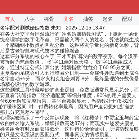
首页
八字
称骨
测名
抽签
起名
配对
名字配对测试婚姻指数
未知 2025-12-15 13:47
在各大社交平台悄然流行的"姓名婚姻指数测试"，正掀起一场传
统命理学的数字化革命。只需输入两个人的姓名，算法就能生成
一个精确到小数点的匹配分数，这种将玄学量化的新奇体验，背
后是古老智慧与现代技术的碰撞融合。
这套评分系统的核心在于"三才五格"算法的数字变形。每个汉字
被拆解为笔画数值，"张"字11画对应天格，"敏"字11画组成人
格，通过特定公式计算出的"婚姻指数"往往介于60-95分之间。
更复杂的系统会引入五行增减分机制——金属性姓氏遇到土属性
名字自动+5分，而水火相克组合则要-8分，最终呈现的分数像是
场精心设计的数学游戏。
这些测试工具暗藏精妙的商业逻辑。免费版通常只显示总分，而
要查看"沟通指数""经济适配度"等细分维度，90%的用户需要支
付6.6元解锁完整报告。某平台数据显示，当指数处于78-82分
的"暧昧区间"时，付费转化率最高，因为用户迫切想知道"差的
那几分究竟差在哪里"。
心理实验揭示了一个反常识现象：将《红楼梦》中贾宝玉与薛宝
钗的姓名输入系统，婚姻指数高达87分；而现实中恩爱夫妻的
姓名组合有时反而获得低分。这种错位恰恰证明，所谓指数反映
的只是文化预设的匹配范式，而非真实的情感质量。