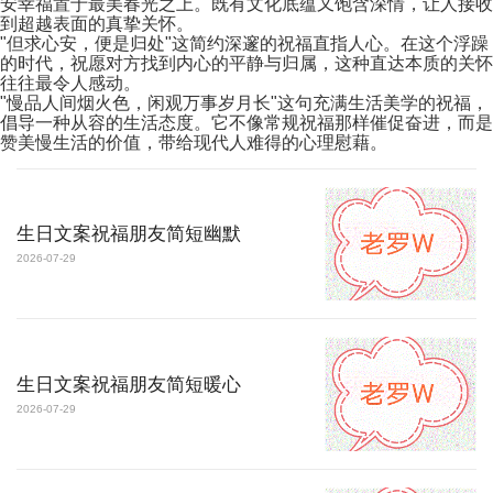
安幸福置于最美春光之上。既有文化底蕴又饱含深情，让人接收
到超越表面的真挚关怀。
"但求心安，便是归处"这简约深邃的祝福直指人心。在这个浮躁
的时代，祝愿对方找到内心的平静与归属，这种直达本质的关怀
往往最令人感动。
"慢品人间烟火色，闲观万事岁月长"这句充满生活美学的祝福，
倡导一种从容的生活态度。它不像常规祝福那样催促奋进，而是
赞美慢生活的价值，带给现代人难得的心理慰藉。
生日文案祝福朋友简短幽默
2026-07-29
生日文案祝福朋友简短暖心
2026-07-29