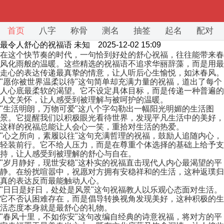
首页
八字
称骨
测名
抽签
起名
配对
最令人舒心的祝福语
未知 2025-12-02 15:09
在这个快节奏的时代，一句恰到好处的舒心祝福，往往能带来春
风化雨般的温暖。这些精选的祝福语不追求华丽辞藻，而是用最
走心的表达传递最真挚的情意，让人听后心生愉悦，如沐春风。
"愿你被世界温柔以待"这句简单却充满力量的祝福，道出了每个
人心底最柔软的渴望。它不设定具体目标，而是传递一种普遍的
人文关怀，让人感受到被理解与被呵护的温暖。
"生活明朗，万物可爱"这八个字勾勒出一幅阳光明媚的生活图
景。它提醒我们以积极眼光看待世界，发现平凡生活中的美好，
这样的祝福总能让人会心一笑，重拾对生活的热爱。
"心之所向，素履以往"这句充满哲理的祝福，鼓励人追随内心，
轻装前行。它不给人压力，而是在尊重个体选择的基础上给予支
持，让人感受到被理解的舒心与自在。
"岁月静好，现世安稳"这朴实的祝福直击现代人内心最渴望的平
静。在纷扰喧嚣中，祝愿对方拥有安稳祥和的生活，这种返璞归
真的表达反而最能触动人心。
"日日是好日，处处是风景"这句祝福教人以乐观心态面对生活。
它不否认困难存在，而是倡导转换视角发现美好，这种积极的生
活态度本身就是最舒心的礼物。
"春风十里，不如你安"这句改编自经典的诗意祝福，将对方的平