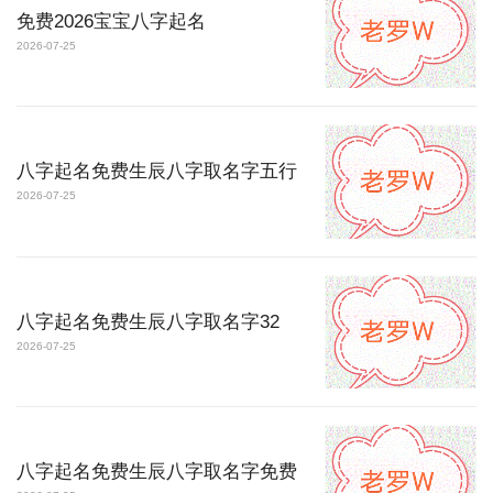
免费2026宝宝八字起名
2026-07-25
八字起名免费生辰八字取名字五行
2026-07-25
八字起名免费生辰八字取名字32
2026-07-25
八字起名免费生辰八字取名字免费