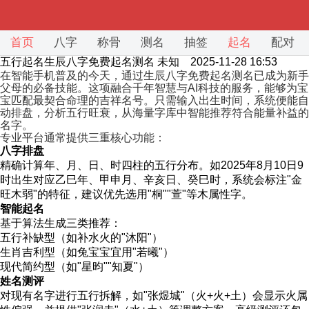
首页
八字
称骨
测名
抽签
起名
配对
五行起名生辰八字免费起名测名
未知 2025-11-28 16:53
在智能手机普及的今天，通过生辰八字免费起名测名已成为新手
父母的必备技能。这项融合千年智慧与AI科技的服务，能够为宝
宝匹配最契合命理的吉祥名号。只需输入出生时间，系统便能自
动排盘，分析五行旺衰，从海量字库中智能推荐符合能量补益的
名字。
专业平台通常提供三重核心功能：
八字排盘
精确计算年、月、日、时四柱的五行分布。如2025年8月10日9
时出生对应乙巳年、甲申月、辛亥日、癸巳时，系统会标注"金
旺木弱"的特征，建议优先选用"桐""萱"等木属性字。
智能起名
基于算法生成三类推荐：
五行补缺型（如补水火的"沐阳"）
生肖吉利型（如兔宝宝宜用"若曦"）
现代简约型（如"星昀""知夏"）
姓名测评
对现有名字进行五行拆解，如"张煜城"（火+火+土）会显示火属