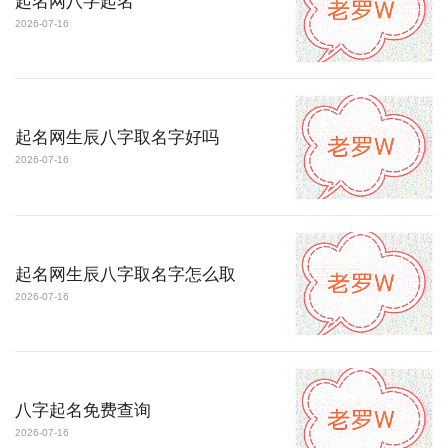
起名网八字起名
2026-07-16
起名网生辰八字取名字好吗
2026-07-16
起名网生辰八字取名字怎么取
2026-07-16
八字起名免费查询
2026-07-16