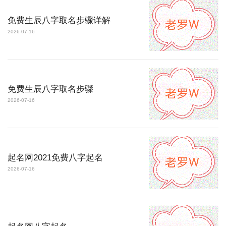
免费生辰八字取名步骤详解
2026-07-16
免费生辰八字取名步骤
2026-07-16
起名网2021免费八字起名
2026-07-16