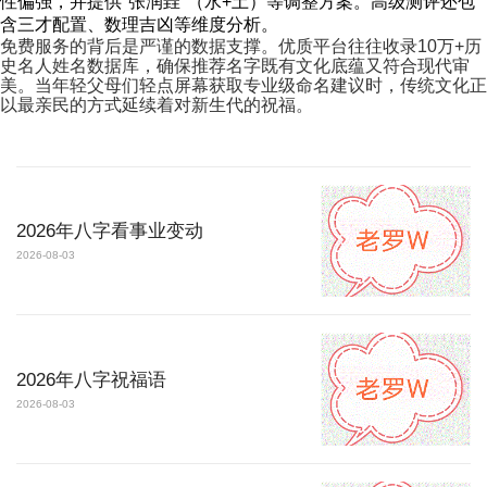
性偏强，并提供"张润垚"（水+土）等调整方案。高级测评还包
含三才配置、数理吉凶等维度分析。
免费服务的背后是严谨的数据支撑。优质平台往往收录10万+历
史名人姓名数据库，确保推荐名字既有文化底蕴又符合现代审
美。当年轻父母们轻点屏幕获取专业级命名建议时，传统文化正
以最亲民的方式延续着对新生代的祝福。
2026年八字看事业变动
2026-08-03
2026年八字祝福语
2026-08-03