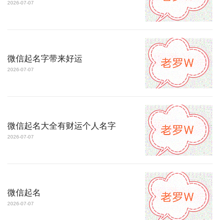
2026-07-07
微信起名字带来好运
2026-07-07
微信起名大全有财运个人名字
2026-07-07
微信起名
2026-07-07