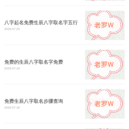
八字起名免费生辰八字取名字五行
2026-07-25
免费的生辰八字取名字免费
2026-07-16
免费生辰八字取名步骤查询
2026-07-16