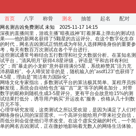
首页
八字
称骨
测名
抽签
起名
配对
网名测吉凶免费测试
未知 2025-11-17 14:15
深夜的直播间里，游戏主播"暗夜战神"盯着屏幕上弹出的测试结
果——他的新网名获得了5颗星的吉运评分。在这个数字化生存
的时代，网名吉凶测试正悄然成为年轻人选择网络身份的重要参
考，每天有数百万次测试在各个平台进行。
这些测试通常号称结合五行数理和社交大数据分析。在某知名测
试平台，"清风明月"获得4.8星评级，评语是"平和吉祥有利社
交"；而"暴走的小龙虾"意外获得满分5星，系统称赞其"活力充
沛易吸粉"。令人啼笑皆非的是，随机输入的"asdf123"也获得了
4.5星，理由是"简洁有力国际化"。
网络文化专家指出，多数测试平台的算法极其简单。某程序员拆
解发现，系统会自动给包含"福""吉""龙"等字的网名加分，对带
数字的昵称则随机生成3-5星评分。更有平台会故意给15%的测
试结果打低分，诱导用户购买"开运改名"服务，价格从几十到数
百元不等。
心理学研究发现，这类测试之所以受欢迎，是因为满足了人们对
网络身份认同的深层需求。一个高评分能给用户带来社交自信，
而低分则会促使他们寻求改变。在这个虚实交融的时代，一个简
单的网名吉凶测试，正在微妙地影响着无数人的网络生活体验。