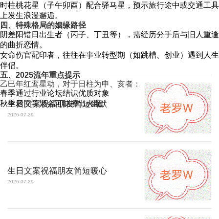
时柱桃花星（子午卯酉）配合驿马星，预示旅行途中或交通工具
上发生浪漫邂逅。
四、特殊格局的姻缘路径
阴差阳错日出生者（丙子、丁丑等），需经历分手后与旧人重逢
的曲折恋情。
女命伤官配印者，往往在事业转型期（如跳槽、创业）遇到人生
伴侣。
五、2025流年重点提示
乙巳年红鸾星动，对于日柱为申、亥者：
春季通过行业论坛结识优质对象
秋季老同学聚会可能擦出火花
生日文案祝福朋友简短幽默
2026-07-29
生日文案祝福朋友简短暖心
2026-07-29