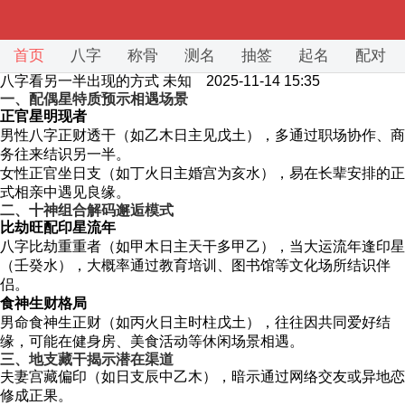
首页
八字
称骨
测名
抽签
起名
配对
八字看另一半出现的方式
未知 2025-11-14 15:35
一、配偶星特质预示相遇场景
正官星明现者
男性八字正财透干（如乙木日主见戊土），多通过职场协作、商
务往来结识另一半。
女性正官坐日支（如丁火日主婚宫为亥水），易在长辈安排的正
式相亲中遇见良缘。
二、十神组合解码邂逅模式
比劫旺配印星流年
八字比劫重重者（如甲木日主天干多甲乙），当大运流年逢印星
（壬癸水），大概率通过教育培训、图书馆等文化场所结识伴
侣。
食神生财格局
男命食神生正财（如丙火日主时柱戊土），往往因共同爱好结
缘，可能在健身房、美食活动等休闲场景相遇。
三、地支藏干揭示潜在渠道
夫妻宫藏偏印（如日支辰中乙木），暗示通过网络交友或异地恋
修成正果。