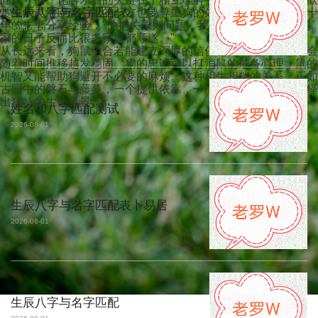
生辰八字与名字匹配表
赏鼠的灵活应变，鼠的一方也要尊重狗的处事原则。某对结婚十
年的夫妻分享经验："他把关原则问题，我处理人情世故，我们
2026-08-01
家的日子反而比很多家庭都顺遂。"
从长远来看，狗鼠组合若能建立深厚的信任基础，他们的关系会
随着时间推移越发稳固。狗的忠诚可以打消鼠的戒备心理，鼠的
机智又能帮助狗避开不必要的麻烦。这种相生相伴的关系，正如
古园中的磐石与藤蔓，一个提供依靠，一个增添生机，共同演绎
出独特的生命风景。
姓名和八字匹配测试
2026-08-01
生辰八字与名字匹配表卜易居
2026-08-01
生辰八字与名字匹配