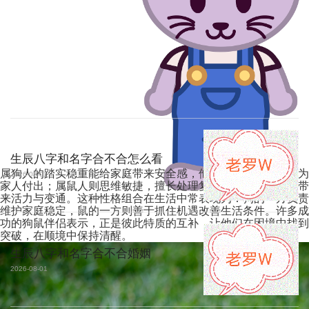
生辰八字和名字合不合怎么看
属狗人的踏实稳重能给家庭带来安全感，他们重视承诺，愿意为
2026-08-01
家人付出；属鼠人则思维敏捷，擅长处理复杂问题，能为家庭带
来活力与变通。这种性格组合在生活中常表现为：狗的一方负责
维护家庭稳定，鼠的一方则善于抓住机遇改善生活条件。许多成
功的狗鼠伴侣表示，正是彼此特质的互补，让他们在困境中找到
突破，在顺境中保持清醒。
生辰八字和名字合不合婚姻
2026-08-01