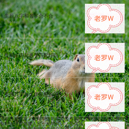
生辰八字和名字合不合
2026-08-01
生辰八字与名字匹配好吗
2026-08-01
生辰八字与名字匹配吉凶
2026-08-01
需要注意的是，这对组合的差异也可能成为摩擦的源头。属狗人
有时会觉得属鼠人过于精明算计，而属鼠人可能认为属狗人太过
固执守旧。化解矛盾的关键在于相互理解——狗的一方要学会欣