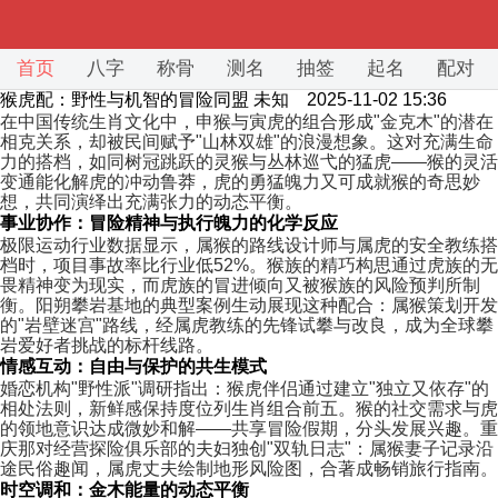
首页
八字
称骨
测名
抽签
起名
配对
猴虎配：野性与机智的冒险同盟
未知 2025-11-02 15:36
在中国传统生肖文化中，申猴与寅虎的组合形成"金克木"的潜在
相克关系，却被民间赋予"山林双雄"的浪漫想象。这对充满生命
力的搭档，如同树冠跳跃的灵猴与丛林巡弋的猛虎——猴的灵活
变通能化解虎的冲动鲁莽，虎的勇猛魄力又可成就猴的奇思妙
想，共同演绎出充满张力的动态平衡。
事业协作：冒险精神与执行魄力的化学反应
极限运动行业数据显示，属猴的路线设计师与属虎的安全教练搭
档时，项目事故率比行业低52%。猴族的精巧构思通过虎族的无
畏精神变为现实，而虎族的冒进倾向又被猴族的风险预判所制
衡。阳朔攀岩基地的典型案例生动展现这种配合：属猴策划开发
的"岩壁迷宫"路线，经属虎教练的先锋试攀与改良，成为全球攀
岩爱好者挑战的标杆线路。
情感互动：自由与保护的共生模式
婚恋机构"野性派"调研指出：猴虎伴侣通过建立"独立又依存"的
相处法则，新鲜感保持度位列生肖组合前五。猴的社交需求与虎
的领地意识达成微妙和解——共享冒险假期，分头发展兴趣。重
庆那对经营探险俱乐部的夫妇独创"双轨日志"：属猴妻子记录沿
途民俗趣闻，属虎丈夫绘制地形风险图，合著成畅销旅行指南。
时空调和：金木能量的动态平衡