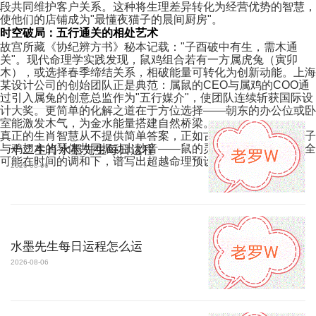
段共同维护客户关系。这种将生理差异转化为经营优势的智慧，
使他们的店铺成为"最懂夜猫子的晨间厨房"。
时空破局：五行通关的相处艺术
故宫所藏《协纪辨方书》秘本记载："子酉破中有生，需木通
关"。现代命理学实践发现，鼠鸡组合若有一方属虎兔（寅卯
木），或选择春季缔结关系，相破能量可转化为创新动能。上海
某设计公司的创始团队正是典范：属鼠的CEO与属鸡的COO通
过引入属兔的创意总监作为"五行媒介"，使团队连续斩获国际设
计大奖。更简单的化解之道在于方位选择——朝东的办公位或卧
室能激发木气，为金水能量搭建自然桥梁。
真正的生肖智慧从不提供简单答案，正如古琴弦上鼠须制的拨子
与鸡翅木的琴体共同振动出妙音——鼠的灵动与鸡的精准，完全
十二生肖水墨先生每日运程
可能在时间的调和下，谱写出超越命理预设的和谐乐章。
2026-08-06
水墨先生每日运程怎么运
2026-08-06