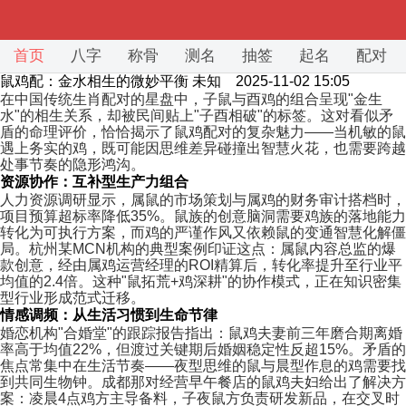
首页
八字
称骨
测名
抽签
起名
配对
鼠鸡配：金水相生的微妙平衡
未知 2025-11-02 15:05
在中国传统生肖配对的星盘中，子鼠与酉鸡的组合呈现"金生
水"的相生关系，却被民间贴上"子酉相破"的标签。这对看似矛
盾的命理评价，恰恰揭示了鼠鸡配对的复杂魅力——当机敏的鼠
遇上务实的鸡，既可能因思维差异碰撞出智慧火花，也需要跨越
处事节奏的隐形鸿沟。
资源协作：互补型生产力组合
人力资源调研显示，属鼠的市场策划与属鸡的财务审计搭档时，
项目预算超标率降低35%。鼠族的创意脑洞需要鸡族的落地能力
转化为可执行方案，而鸡的严谨作风又依赖鼠的变通智慧化解僵
局。杭州某MCN机构的典型案例印证这点：属鼠内容总监的爆
款创意，经由属鸡运营经理的ROI精算后，转化率提升至行业平
均值的2.4倍。这种"鼠拓荒+鸡深耕"的协作模式，正在知识密集
型行业形成范式迁移。
情感调频：从生活习惯到生命节律
婚恋机构"合婚堂"的跟踪报告指出：鼠鸡夫妻前三年磨合期离婚
率高于均值22%，但渡过关键期后婚姻稳定性反超15%。矛盾的
焦点常集中在生活节奏——夜型思维的鼠与晨型作息的鸡需要找
到共同生物钟。成都那对经营早午餐店的鼠鸡夫妇给出了解决方
案：凌晨4点鸡方主导备料，子夜鼠方负责研发新品，在交叉时