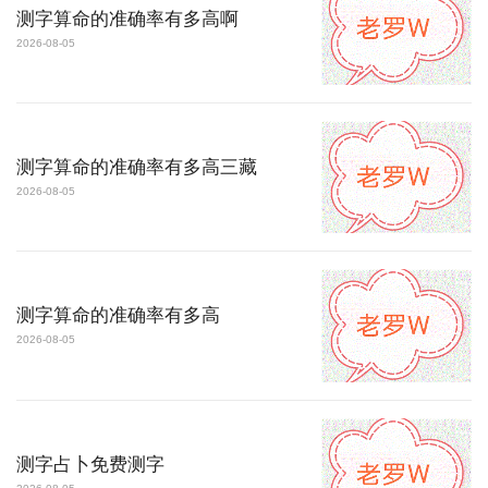
测字算命的准确率有多高啊
2026-08-05
测字算命的准确率有多高三藏
2026-08-05
测字算命的准确率有多高
2026-08-05
测字占卜免费测字