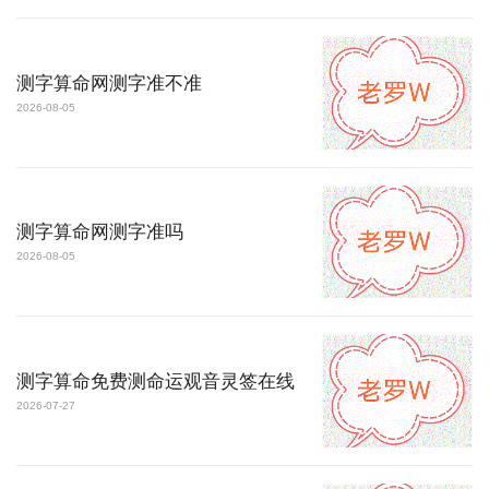
测字算命网测字准不准
2026-08-05
测字算命网测字准吗
2026-08-05
测字算命免费测命运观音灵签在线
2026-07-27