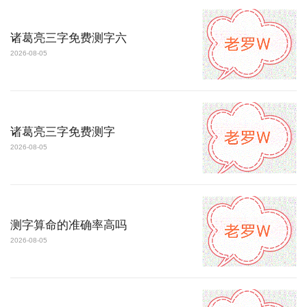
诸葛亮三字免费测字六
2026-08-05
诸葛亮三字免费测字
2026-08-05
测字算命的准确率高吗
2026-08-05