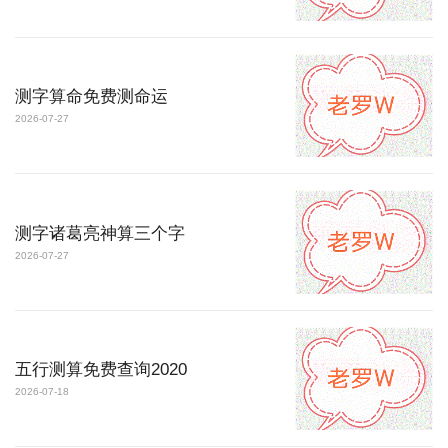
测字算命免费测命运
2026-07-27
测字诸葛亮神算三个字
2026-07-27
五行测算免费查询2020
2026-07-18