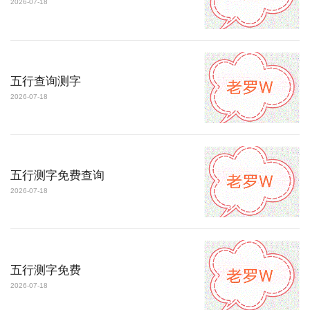
2026-07-18
五行查询测字
2026-07-18
五行测字免费查询
2026-07-18
五行测字免费
2026-07-18