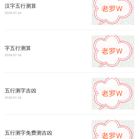
汉字五行测算
2026-07-18
字五行测算
2026-07-18
五行测字吉凶
2026-07-18
五行测字免费测吉凶