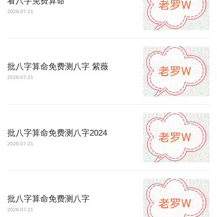
看八字免费算命
2026-07-21
批八字算命免费测八字 紫薇
2026-07-21
批八字算命免费测八字2024
2026-07-21
批八字算命免费测八字
2026-07-21