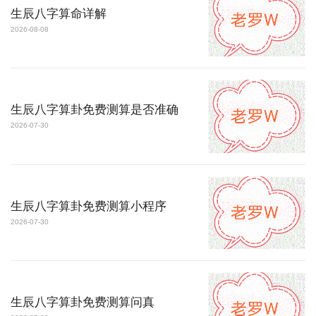
生辰八字算命详解
2026-08-08
生辰八字算卦免费测算是否准确
2026-07-30
生辰八字算卦免费测算小程序
2026-07-30
生辰八字算卦免费测算问真