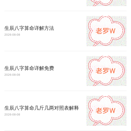
生辰八字算命详解方法
2026-08-08
生辰八字算命详解免费
2026-08-08
生辰八字算命几斤几两对照表解释
2026-08-08