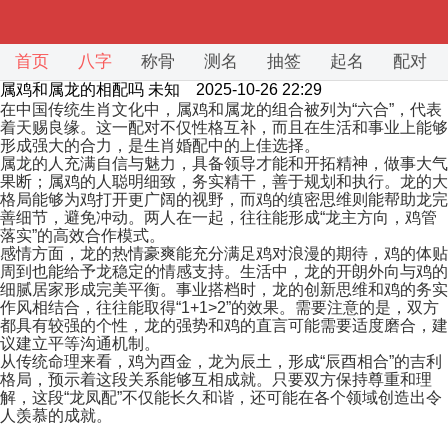
首页
八字
称骨
测名
抽签
起名
配对
属鸡和属龙的相配吗
未知 2025-10-26 22:29
在中国传统生肖文化中，属鸡和属龙的组合被列为“六合”，代表
着天赐良缘。这一配对不仅性格互补，而且在生活和事业上能够
形成强大的合力，是生肖婚配中的上佳选择。
属龙的人充满自信与魅力，具备领导才能和开拓精神，做事大气
果断；属鸡的人聪明细致，务实精干，善于规划和执行。龙的大
格局能够为鸡打开更广阔的视野，而鸡的缜密思维则能帮助龙完
善细节，避免冲动。两人在一起，往往能形成“龙主方向，鸡管
落实”的高效合作模式。
感情方面，龙的热情豪爽能充分满足鸡对浪漫的期待，鸡的体贴
周到也能给予龙稳定的情感支持。生活中，龙的开朗外向与鸡的
细腻居家形成完美平衡。事业搭档时，龙的创新思维和鸡的务实
作风相结合，往往能取得“1+1>2”的效果。需要注意的是，双方
都具有较强的个性，龙的强势和鸡的直言可能需要适度磨合，建
议建立平等沟通机制。
从传统命理来看，鸡为酉金，龙为辰土，形成“辰酉相合”的吉利
格局，预示着这段关系能够互相成就。只要双方保持尊重和理
解，这段“龙凤配”不仅能长久和谐，还可能在各个领域创造出令
人羡慕的成就。