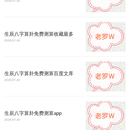
2026-07-30
生辰八字算卦免费测算收藏最多
2026-07-30
生辰八字算卦免费测算百度文库
2026-07-30
生辰八字算卦免费测算app
2026-07-30