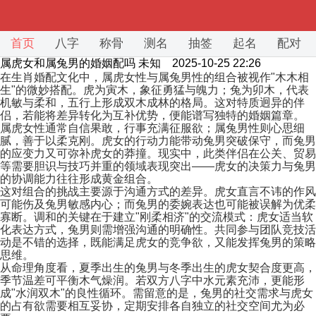
首页
八字
称骨
测名
抽签
起名
配对
属虎女和属兔男的婚姻配吗
未知 2025-10-25 22:26
在生肖婚配文化中，属虎女性与属兔男性的组合被视作"木木相
生"的微妙搭配。虎为寅木，象征勇猛与魄力；兔为卯木，代表
机敏与柔和，五行上形成双木成林的格局。这对特质迥异的伴
侣，若能将差异转化为互补优势，便能谱写独特的婚姻篇章。
属虎女性通常自信果敢，行事充满征服欲；属兔男性则心思细
腻，善于以柔克刚。虎女的行动力能带动兔男突破保守，而兔男
的应变力又可弥补虎女的莽撞。现实中，此类伴侣在公关、贸易
等需要胆识与技巧并重的领域表现突出——虎女的决策力与兔男
的协调能力往往形成黄金组合。
这对组合的挑战主要源于沟通方式的差异。虎女直言不讳的作风
可能伤及兔男敏感内心；而兔男的委婉表达也可能被误解为优柔
寡断。调和的关键在于建立"刚柔相济"的交流模式：虎女适当软
化表达方式，兔男则需增强沟通的明确性。共同参与团队竞技活
动是不错的选择，既能满足虎女的竞争欲，又能发挥兔男的策略
思维。
从命理角度看，夏季出生的兔男与冬季出生的虎女契合度更高，
季节温差可平衡木气燥润。若双方八字中水元素充沛，更能形
成"水润双木"的良性循环。需留意的是，兔男的社交需求与虎女
的占有欲需要相互妥协，定期安排各自独立的社交空间尤为必