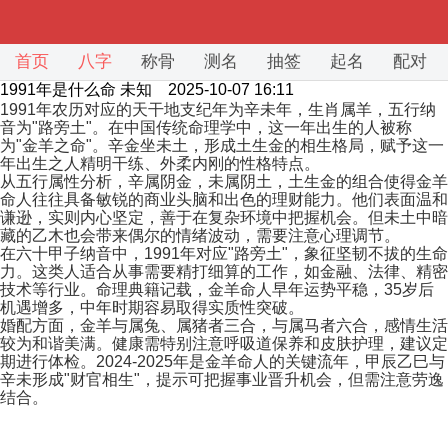
首页
八字
称骨
测名
抽签
起名
配对
1991年是什么命
未知 2025-10-07 16:11
1991年农历对应的天干地支纪年为辛未年，生肖属羊，五行纳
音为"路旁土"。在中国传统命理学中，这一年出生的人被称
为"金羊之命"。辛金坐未土，形成土生金的相生格局，赋予这一
年出生之人精明干练、外柔内刚的性格特点。
从五行属性分析，辛属阴金，未属阴土，土生金的组合使得金羊
命人往往具备敏锐的商业头脑和出色的理财能力。他们表面温和
谦逊，实则内心坚定，善于在复杂环境中把握机会。但未土中暗
藏的乙木也会带来偶尔的情绪波动，需要注意心理调节。
在六十甲子纳音中，1991年对应"路旁土"，象征坚韧不拔的生命
力。这类人适合从事需要精打细算的工作，如金融、法律、精密
技术等行业。命理典籍记载，金羊命人早年运势平稳，35岁后
机遇增多，中年时期容易取得实质性突破。
婚配方面，金羊与属兔、属猪者三合，与属马者六合，感情生活
较为和谐美满。健康需特别注意呼吸道保养和皮肤护理，建议定
期进行体检。2024-2025年是金羊命人的关键流年，甲辰乙巳与
辛未形成"财官相生"，提示可把握事业晋升机会，但需注意劳逸
结合。