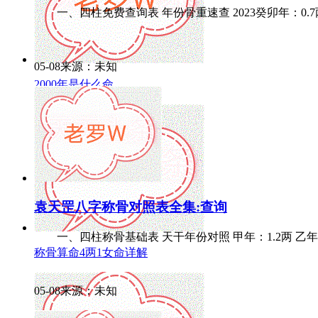
一、四柱免费查询表 年份骨重速查 2023癸卯年：0.7两 202
05-08来源：未知
2000年是什么命
袁天罡八字称骨对照表全集:查询
一、四柱称骨基础表 天干年份对照 甲年：1.2两 乙年：0.9两 
称骨算命4两1女命详解
05-08来源：未知