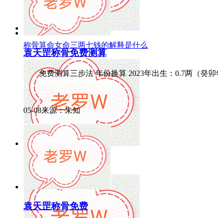
称骨算命女命三两七钱的解释是什么
袁天罡称骨免费测算
免费测算三步法 年份换算 2023年出生：0.7两（癸卯年） 2
05-08来源：未知
农历八字推算方法详解
袁天罡称骨免费