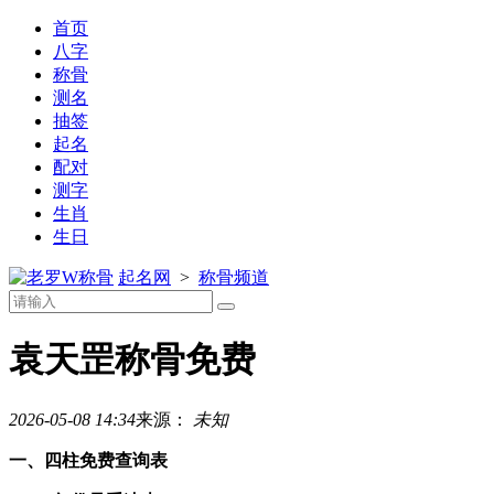
首页
八字
称骨
测名
抽签
起名
配对
测字
生肖
生日
称骨
起名网
>
称骨频道
袁天罡称骨免费
2026-05-08 14:34
来源：
未知
一、四柱免费查询表