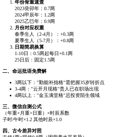
年份骨重速查
2023癸卯年：0.7两
2024甲辰年：1.2两
2025乙巳年：0.9两
月份对应权重
春季生人（2-4月）：+0.3两
夏季生人（5-7月）：+0.8两
日期简易换算
1-10日：0.5两起每日+0.1两
25日后：固定1.5两
二、命运批语免费解
3两以下："勤能补拙格"需把握35岁转折点
3-4两："云开月现格"贵人已在职场出现
4两以上："金玉满堂格"忌投资陌生领域
三、微信自测公式
（年重+月重+日重）×时辰系数
子时/午时×1.2 其他时辰×1.0
四、古今差异对照