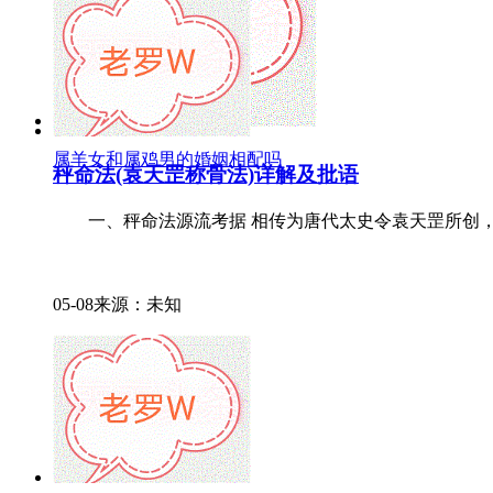
属羊女和属鸡男的婚姻相配吗
秤命法(袁天罡称骨法)详解及批语
一、秤命法源流考据 相传为唐代太史令袁天罡所创，通过将
05-08来源：未知