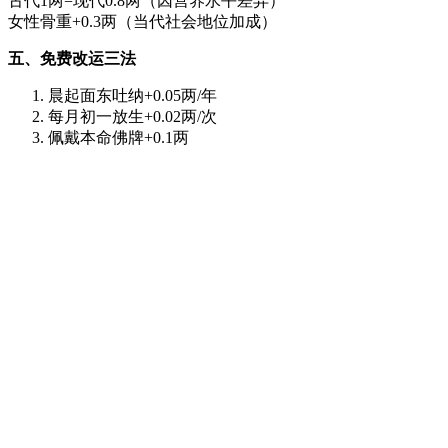
古代1两=现代0.8两（因营养水平差异）
女性骨重+0.3两（当代社会地位加成）
五、免费改运三法
晨起面东吐纳+0.05两/年
每月初一放生+0.02两/次
佩戴本命佛牌+0.1两