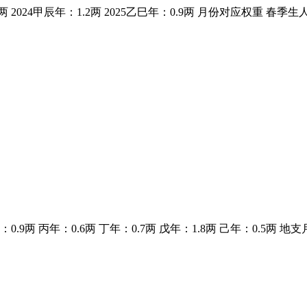
4甲辰年：1.2两 2025乙巳年：0.9两 月份对应权重 春季生人（2-
丙年：0.6两 丁年：0.7两 戊年：1.8两 己年：0.5两 地支月份权