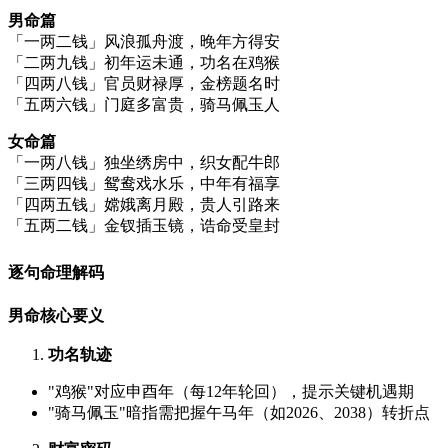
男命篇
「一两二钱」风浪孤舟渡，晚年方得安
「二两九钱」初年运未通，功名在鸡猴
「四两八钱」官员财禄厚，金榜题名时
「五两六钱」门庭多富贵，骑马佩玉人
女命篇
「一两八钱」独坐绣房中，织女配牛郎
「三两四钱」鸳鸯戏水乐，中年有福享
「四两五钱」嫦娥离月殿，贵人引路来
「五两二钱」金钗插玉镜，诰命受皇封
逐句命理解码
男命核心要义
功名轨迹
"鸡猴"对应申酉年（每12年轮回），提示关键机遇期
"骑马佩玉"暗指需把握午马年（如2026、2038）转折点