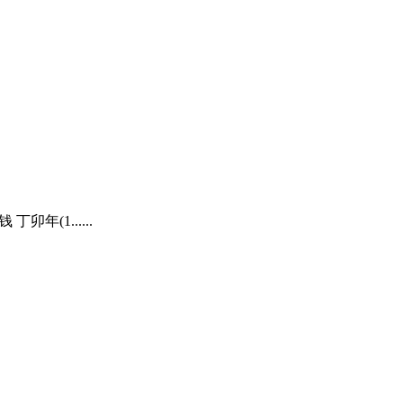
年(1......