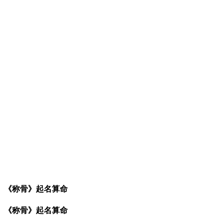
《称骨》起名算命
《称骨》起名算命