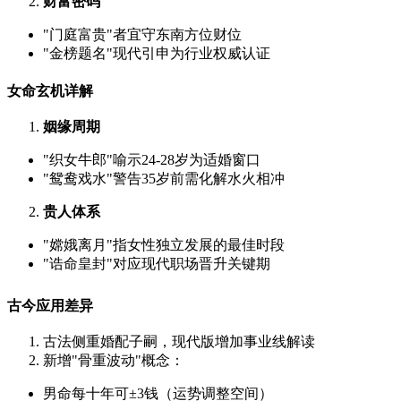
财富密码
"门庭富贵"者宜守东南方位财位
"金榜题名"现代引申为行业权威认证
女命玄机详解
姻缘周期
"织女牛郎"喻示24-28岁为适婚窗口
"鸳鸯戏水"警告35岁前需化解水火相冲
贵人体系
"嫦娥离月"指女性独立发展的最佳时段
"诰命皇封"对应现代职场晋升关键期
古今应用差异
古法侧重婚配子嗣，现代版增加事业线解读
新增"骨重波动"概念：
男命每十年可±3钱（运势调整空间）