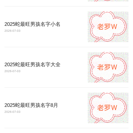
2025蛇最旺男孩名字小名
2026-07-03
2025蛇最旺男孩名字大全
2026-07-03
2025蛇最旺男孩名字8月
2026-07-03