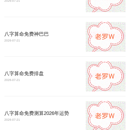
2026-07-21
八字算命免费神巴巴
2026-07-21
八字算命免费排盘
2026-07-21
八字算命免费测算2026年运势
2026-07-21