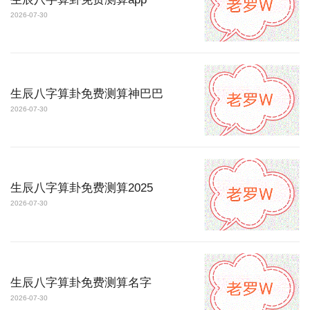
2026-07-30
生辰八字算卦免费测算神巴巴
2026-07-30
生辰八字算卦免费测算2025
2026-07-30
生辰八字算卦免费测算名字
2026-07-30