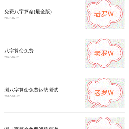
免费八字算命(最全版)
2026-07-21
八字算命免费
2026-07-21
测八字算命免费运势测试
2026-07-12