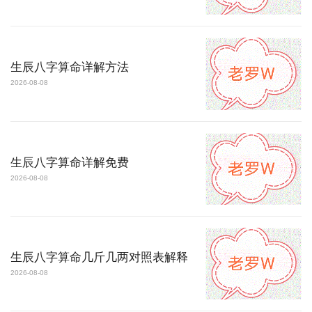
生辰八字算命详解方法
2026-08-08
生辰八字算命详解免费
2026-08-08
生辰八字算命几斤几两对照表解释
2026-08-08