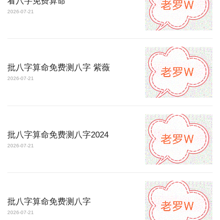
看八字免费算命
2026-07-21
批八字算命免费测八字 紫薇
2026-07-21
批八字算命免费测八字2024
2026-07-21
批八字算命免费测八字
2026-07-21