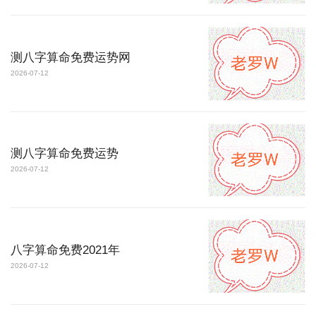
测八字算命免费运势网
2026-07-12
测八字算命免费运势
2026-07-12
八字算命免费2021年
2026-07-12