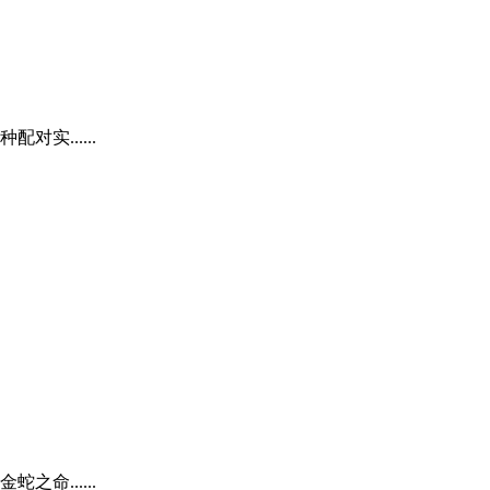
......
......