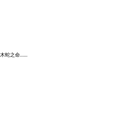
......