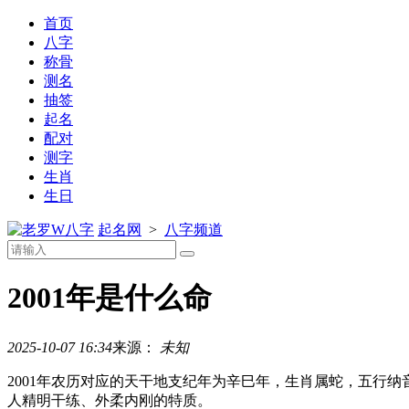
首页
八字
称骨
测名
抽签
起名
配对
测字
生肖
生日
八字
起名网
>
八字频道
2001年是什么命
2025-10-07 16:34
来源：
未知
2001年农历对应的天干地支纪年为辛巳年，生肖属蛇，五行
人精明干练、外柔内刚的特质。