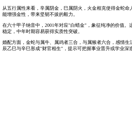
从五行属性来看，辛属阴金，巳属阴火，火金相克使得金蛇命
能增强金性，带来坚韧不拔的毅力。
在六十甲子纳音中，2001年对应"白蜡金"，象征纯净的价
稳定，中年时期容易获得实质性突破。
婚配方面，金蛇与属牛、属鸡者三合，与属猴者六合，感情生活多
辰乙巳与辛巳形成"财官相生"，提示可把握事业晋升或学业深